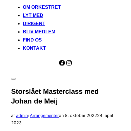
OM ORKESTRET
LYT MED
DIRIGENT
BLIV MEDLEM
FIND OS
KONTAKT
Aarhus Harmoniorkester Facebook
Instagram
Slå
navigation
Storslået Masterclass med
i
sidekolonne
Johan de Meij
til/fra
Udgivet
af
admin
i
Arrangementer
on
8. oktober 2022
24. april
d.
2023