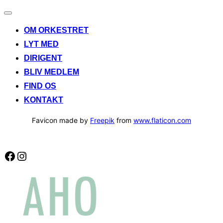
Slå
navigation
OM ORKESTRET
til/fra
LYT MED
DIRIGENT
BLIV MEDLEM
FIND OS
KONTAKT
Favicon made by
Freepik
from
www.flaticon.com
Facebook
Instagram
Videre
til
indhold